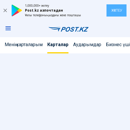
1,000,000+ жүктеу
Post.kz Қазпочтадан
ЖҮКТЕУ
Ұялы телефоныңыздағы жеке пошташы
Менің карталарым
Карталар
Аударымдар
Бизнес үш